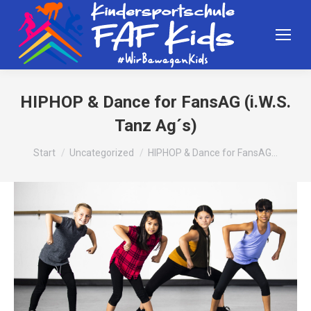
HIPHOP & Dance for FansAG (i.W.S.
Tanz Ag´s)
Sie befinden sich hier:
Start
Uncategorized
HIPHOP & Dance for FansAG…